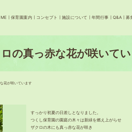
OME
保育園案内
コンセプト
施設について
年間行事
Q&A
募
クロの真っ赤な花が咲いてい
な花が咲いています
すっかり初夏の日差しとなりました。
つくし保育園の園庭の木々は新緑を燃え上がらせ
ザクロの木にも真っ赤な花が咲き